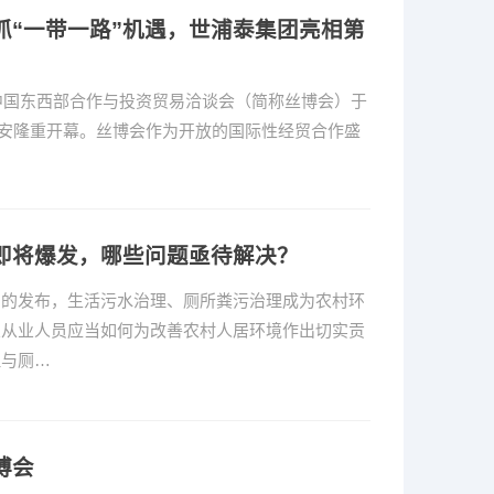
抓“一带一路”机遇，世浦泰集团亮相第
国东西部合作与投资贸易洽谈会（简称丝博会）于
点西安隆重开幕。丝博会作为开放的国际性经贸合作盛
即将爆发，哪些问题亟待解决？
》的发布，生活污水治理、厕所粪污治理成为农村环
业从业人员应当如何为改善农村人居环境作出切实贡
理与厕…
博会